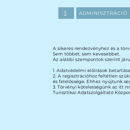
∑
ADMINISZTRÁCIÓ
A sikeres rendezvényhez és a törv
Sem többet, sem kevesebbet.
Az alábbi szempontok szerint járu
1. Adatvédelmi előírások betartása
2. A regisztrációhoz feltétlen s
és felelőssége. Ehhez nyújtunk s
3. Törvényi kötelességünk az itt
Turisztikai Adatszolgáltató Közpo