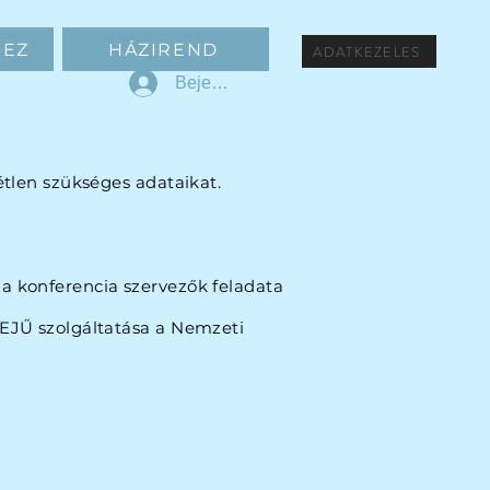
HEZ
HÁZIREND
ADATKEZELES
Bejelentkezés
étlen szükséges adataikat.
a konferencia szervezők feladata
DEJŰ szolgáltatása a Nemzeti