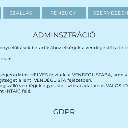
SZÁLLÁS
PÉNZÜGY
SZERVEZÉS
ADMINSZTRÁCIÓ
ényi előírások betartásához elkérjük a vendégektől a felt
nk el:
.
zükséges adatok HELYES felvitele a VENDÉGLISTÁBA, amely 
egítséget a lenti VENDÉGLISTA fejezetben.
 megszálló vendégek egyes statisztikai adatainak VALÓS I
nt (NTAK) felé.
GDPR