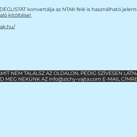
ÉGLISTÁT konvertálja az NTAK felé is használható jelenté
ló kitöltése!
tak.hu/
MIT NEM TALÁLSZ AZ OLDALON, PEDIG SZÍVESEN LÁT
RD MEG NEKÜNK AZ
info@zichy-vajta.com
E-MAIL CÍMRE