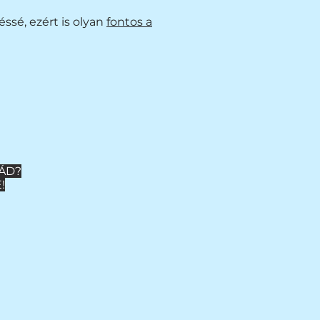
ssé, ezért is olyan
fontos a
NÁD?
!