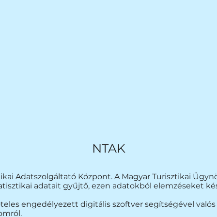
NTAK
ikai Adatszolgáltató Központ.
A Magyar Turisztikai Ügyn
atisztikai adatait gyűjtő, ezen adatokból elemzéseket kés
eles engedélyezett digitális szoftver segítségével valós 
omról.