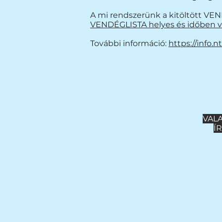
A mi rendszerünk a kitöltött VEND
VENDÉGLISTA helyes és időben va
További információ:
https://info.n
VALA
Í