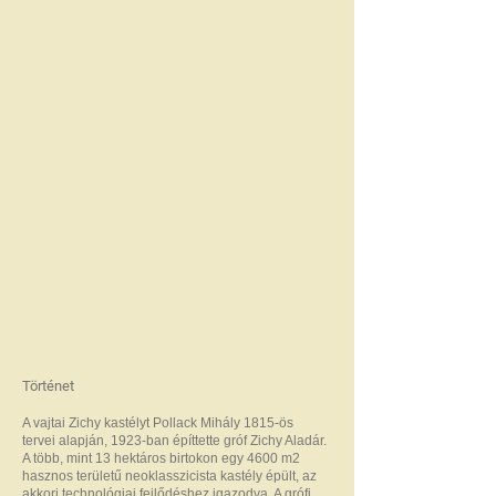
Történet
A vajtai Zichy kastélyt Pollack Mihály 1815-ös
tervei alapján, 1923-ban építtette gróf Zichy Aladár.
A több, mint 13 hektáros birtokon egy 4600 m2
hasznos területű neoklasszicista kastély épült, az
akkori technológiai fejlődéshez igazodva. A grófi