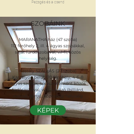
Pezsgés és a csend
SZOBÁINK
MARANATHA ház (47 szoba)
112 férőhely 2, ill. 4 ágyas szobákkal,
saját fürdőszobával, wi-fi, közös
helyiség.
Kastély SZÁLLÁS (27 szoba)
Kastélyon belül 170 férőhely, 4-6-8
ágyas szobák, lakószintenként közös
füdőszobával, wifi, kávézó (billiárd,
csocsó, darts), közösségi helyiség
KÉPEK