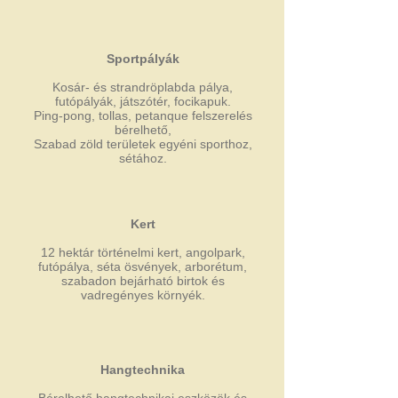
Sportpályák
Kosár- és strandröplabda pálya,
futópályák, játszótér, focikapuk.
Ping-pong, tollas, petanque felszerelés
bérelhető,
Szabad zöld területek egyéni sporthoz,
sétához.
Kert
12 hektár történelmi kert, angolpark,
futópálya, séta ösvények, arborétum,
szabadon bejárható birtok és
vadregényes környék.
Hangtechnika