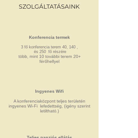
SZOLGÁLTATÁSAINK
Konferencia termek
3 fő konferencia terem 40, 140 ,
és 250 fő részére
több, mint 10 további terem 20+
férőhellyel
Ingyenes Wifi
A konferenciaközpont teljes területén
ingyenes Wi-Fi lefedettség, (igény szerint
letiltható.)
Teljes panziós ellátás