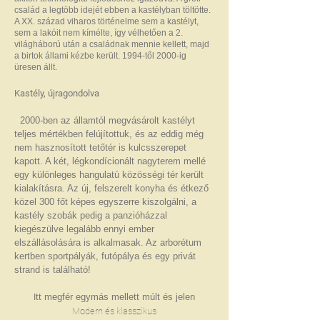
család a legtöbb idejét ebben a kastélyban töltötte.
A XX. század viharos történelme sem a kastélyt,
sem a lakóit nem kímélte, így vélhetően a 2.
világháború után a családnak mennie kellett, majd
a birtok állami kézbe került. 1994-től 2000-ig
üresen állt.
Kastély, újragondolva
2000-ben az államtól megvásárolt kastélyt
teljes mértékben felújítottuk, és az eddig még
nem hasznosított tetőtér is kulcsszerepet
kapott. A két, légkondícionált nagyterem mellé
egy különleges hangulatú közösségi tér került
kialakításra. Az új, felszerelt konyha és étkező
közel 300 főt képes egyszerre kiszolgálni, a
kastély szobák pedig a panzióházzal
kiegészülve legalább ennyi ember
elszállásolására is alkalmasak. Az arborétum
kertben sportpályák, futópálya és egy privát
strand is található!
tt megfér egymás mellett múlt és jelen
I
Modern és klasszikus