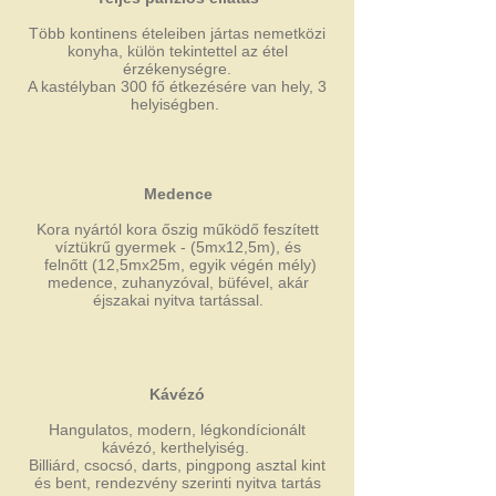
Több kontinens ételeiben jártas nemetközi
konyha, külön tekintettel az étel
érzékenységre.
A kastélyban 300 fő étkezésére van hely, 3
helyiségben.
Medence
Kora nyártól kora őszig működő feszített
víztükrű gyermek - (5mx12,5m), és
felnőtt (12,5mx25m, egyik végén mély)
medence, zuhanyzóval, büfével, akár
éjszakai nyitva tartással.
Kávézó
Hangulatos, modern, légkondícionált
kávézó, kerthelyiség.
Billiárd, csocsó, darts, pingpong asztal kint
és bent, rendezvény szerinti nyitva tartás