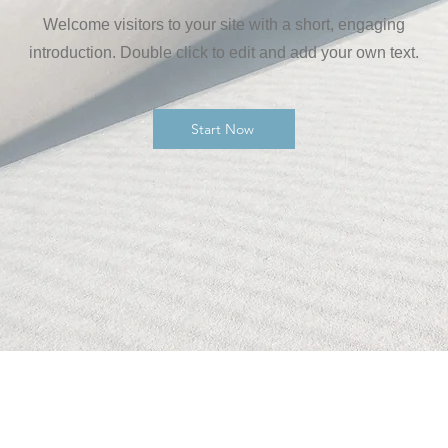
Welcome visitors to your site with a short, engaging
introduction. Double click to edit and add your own text.
Start Now